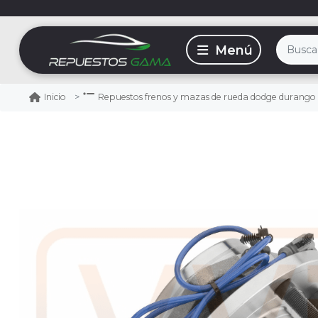
Inicio
Repuestos frenos y mazas de rueda dodge durango