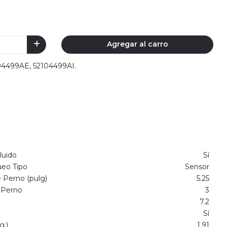
Agregar al carro
104499AE, 52104499AI.
luido
Sí
ueo Tipo
Sensor
 Perno (pulg)
5.25
 Perno
3
7.2
Sí
g.)
1.91