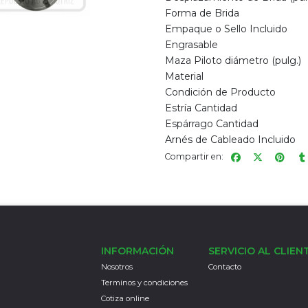
Forma de Brida
Empaque o Sello Incluido
Engrasable
Maza Piloto diámetro (pulg.)
Material
Condición de Producto
Estría Cantidad
Espárrago Cantidad
Arnés de Cableado Incluido
Compartir en:
INFORMACIÓN
SERVICIO AL CLIEN
Nosotros
Contacto
Terminos y condiciones
Cotiza online