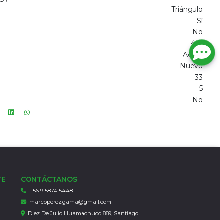
Triángulo
Sí
No
4.15
Acero
Nuevo
33
5
No
TE
CONTÁCTANOS
+56 9 5874 5448
marcoperez.gama@gmail.com
Diez De Julio Huamachuco 889, Santiago