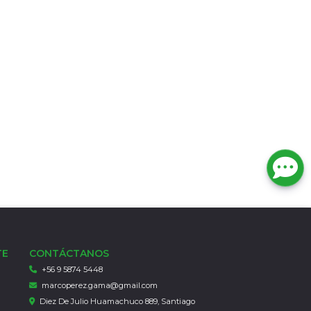
TE
CONTÁCTANOS
+56 9 5874 5448
marcoperez.gama@gmail.com
Diez De Julio Huamachuco 889, Santiago