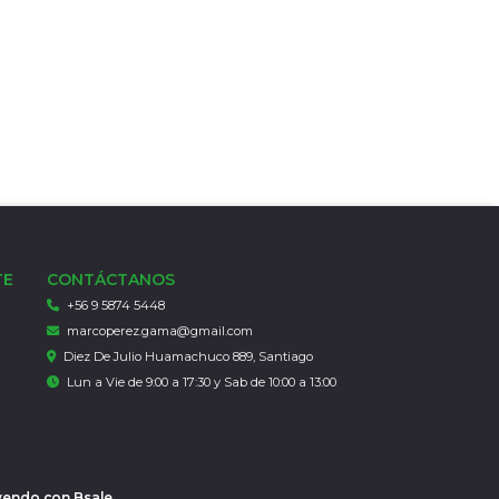
TE
CONTÁCTANOS
+56 9 5874 5448
marcoperez.gama@gmail.com
Diez De Julio Huamachuco 889, Santiago
Lun a Vie de 9:00 a 17:30 y Sab de 10:00 a 13:00
 vendo con
Bsale