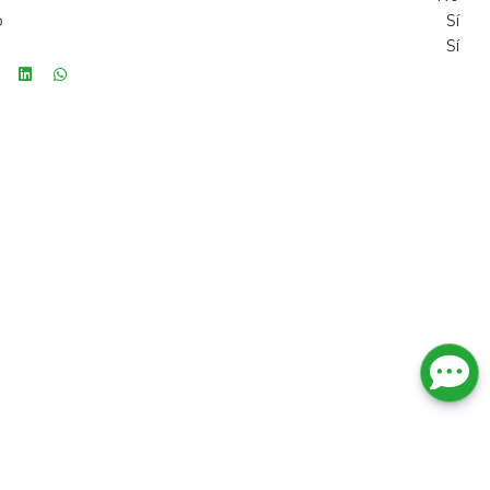
o
Sí
Sí