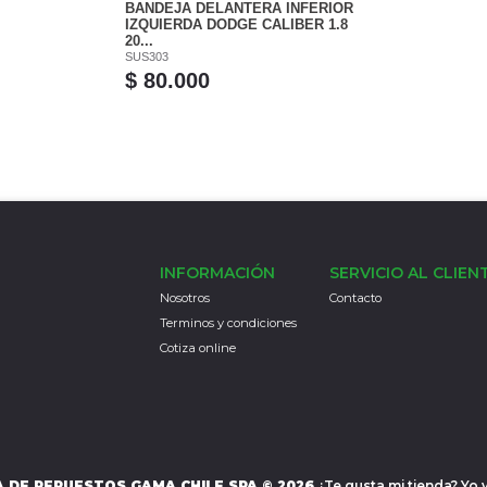
BANDEJA DELANTERA INFERIOR
IZQUIERDA DODGE CALIBER 1.8
20...
SUS303
$ 80.000
INFORMACIÓN
SERVICIO AL CLIEN
Nosotros
Contacto
Terminos y condiciones
Cotiza online
 DE REPUESTOS GAMA CHILE SPA © 2026
¿Te gusta mi tienda? Yo