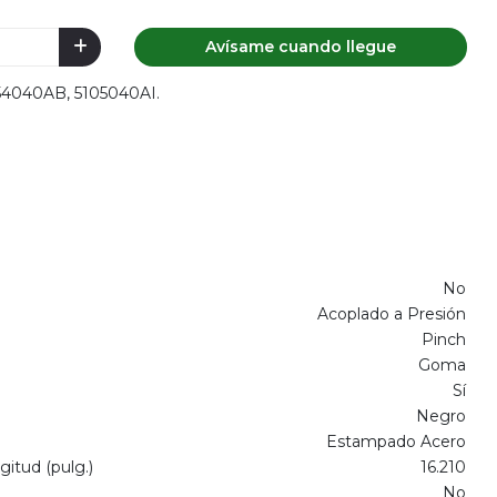
Avísame cuando llegue
054040AB, 5105040AI.
No
Acoplado a Presión
Pinch
Goma
Sí
Negro
Estampado Acero
itud (pulg.)
16.210
No