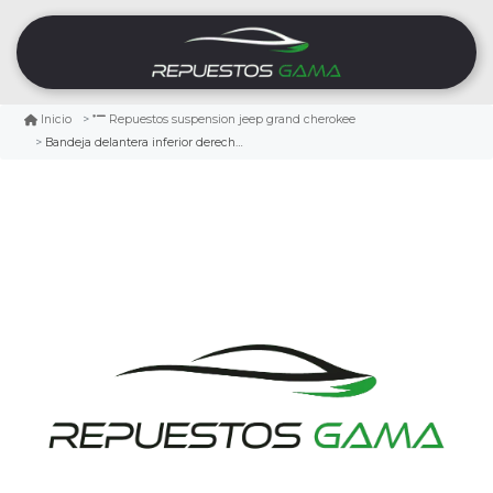
Inicio
Repuestos suspension jeep grand cherokee
Bandeja delantera inferior derecha jeep grand cherokee 3.6 2011/2015