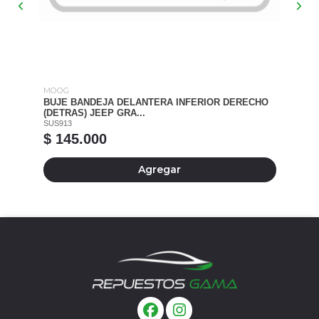
MOOG
MO
BUJE BANDEJA DELANTERA INFERIOR DERECHO
BU
(DETRAS) JEEP GRA...
(C
SUS913
SU
$ 145.000
$
Agregar