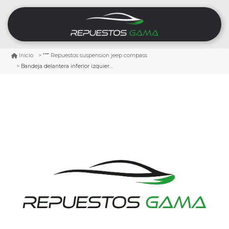
Inicio
Repuestos suspension jeep compass
Bandeja delantera inferior izquierda jeep compass 2.4 2007/2017