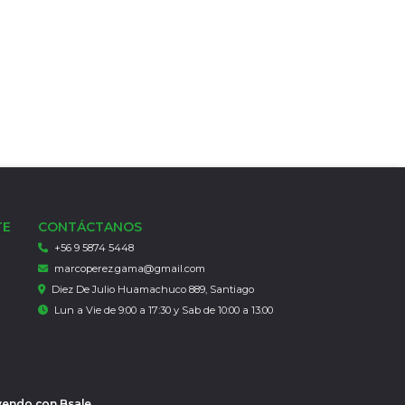
TE
CONTÁCTANOS
+56 9 5874 5448
marcoperez.gama@gmail.com
Diez De Julio Huamachuco 889, Santiago
Lun a Vie de 9:00 a 17:30 y Sab de 10:00 a 13:00
 vendo con
Bsale