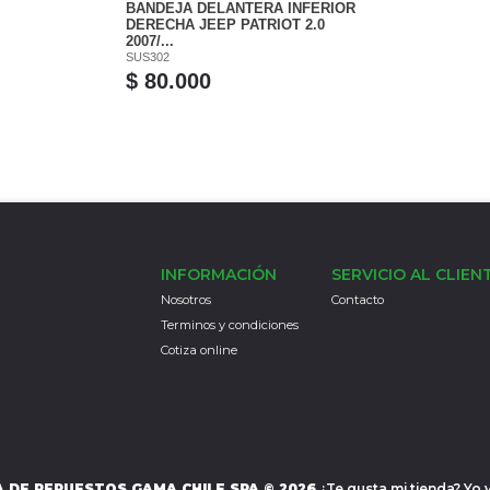
BANDEJA DELANTERA INFERIOR
DERECHA JEEP PATRIOT 2.0
2007/...
SUS302
$ 80.000
INFORMACIÓN
SERVICIO AL CLIEN
Nosotros
Contacto
Terminos y condiciones
Cotiza online
 DE REPUESTOS GAMA CHILE SPA © 2026
¿Te gusta mi tienda? Yo