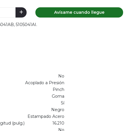
Avísame cuando llegue
5041AB, 5105041AI.
No
Acoplado a Presión
Pinch
Goma
Sí
Negro
Estampado Acero
itud (pulg.)
16.210
No