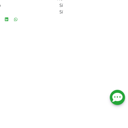
o
Sí
Sí