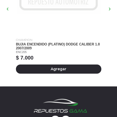
CHAMPION
CH
BUJIA ENCENDIDO (PLATINO) DODGE CALIBER 1.8
BU
2007/2009
20
ENC205
EN
$ 7.000
$
Agregar