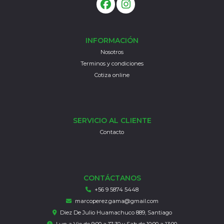
INFORMACIÓN
Nosotros
Terminos y condiciones
Cotiza online
SERVICIO AL CLIENTE
Contacto
CONTÁCTANOS
+56 9 5874 5448
marcoperez.gama@gmail.com
Diez De Julio Huamachuco 889, Santiago
Lun a Vie de 9:00 a 17:30 y Sab de 10:00 a 13:00