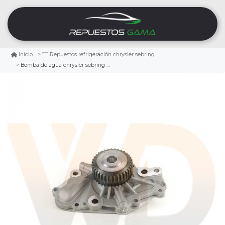
Inicio
Repuestos refrigeración chrysler sebring
Bomba de agua chrysler sebring 2.7 2008/2010