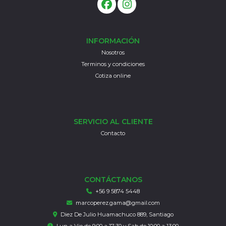
INFORMACIÓN
Nosotros
Terminos y condiciones
Cotiza online
SERVICIO AL CLIENTE
Contacto
CONTÁCTANOS
+56 9 5874 5448
marcoperez.gama@gmail.com
Diez De Julio Huamachuco 889, Santiago
Lun a Vie de 9:00 a 17:30 y Sab de 10:00 a 13:00