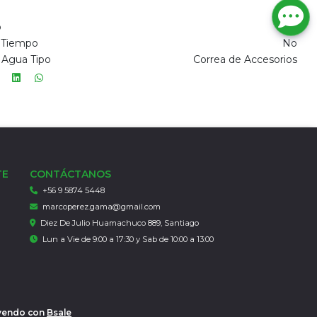
Sí
o
No
e Tiempo
No
Agua Tipo
Correa de Accesorios
TE
CONTÁCTANOS
+56 9 5874 5448
marcoperez.gama@gmail.com
Diez De Julio Huamachuco 889, Santiago
Lun a Vie de 9:00 a 17:30 y Sab de 10:00 a 13:00
 vendo con
Bsale