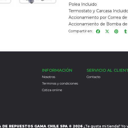
Polea Incluido
Termostato y Carcasa Incluid
Accionamiento por Correa d
Accionamiento de Bomba de 
Compartir en:
INFORMACIÓN
SERVICIO AL CLIEN
Nosotros
Contacto
Terminos y condiciones
Cotiza online
 DE REPUESTOS GAMA CHILE SPA © 2026
¿Te gusta mi tienda? Yo