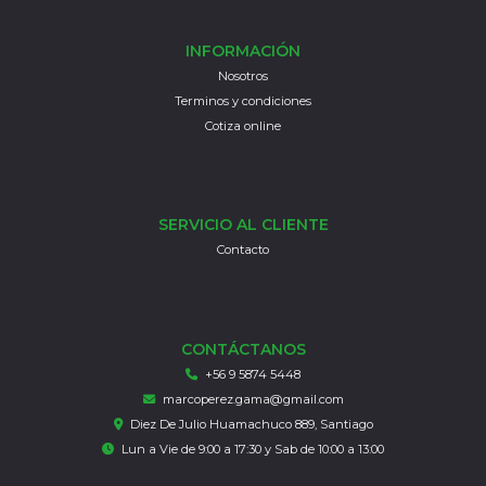
INFORMACIÓN
Nosotros
Terminos y condiciones
Cotiza online
SERVICIO AL CLIENTE
Contacto
CONTÁCTANOS
+56 9 5874 5448
marcoperez.gama@gmail.com
Diez De Julio Huamachuco 889, Santiago
Lun a Vie de 9:00 a 17:30 y Sab de 10:00 a 13:00