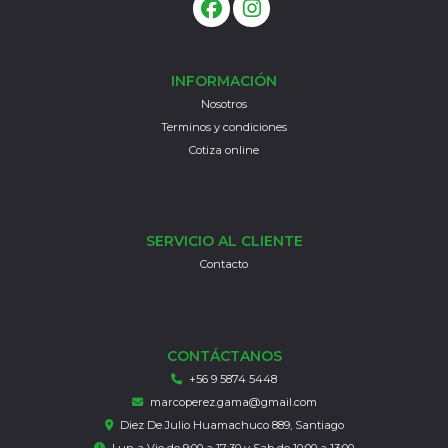
INFORMACIÓN
Nosotros
Terminos y condiciones
Cotiza online
SERVICIO AL CLIENTE
Contacto
CONTÁCTANOS
+56 9 5874 5448
marcoperez.gama@gmail.com
Diez De Julio Huamachuco 889, Santiago
Lun a Vie de 9:00 a 17:30 y Sab de 10:00 a 13:00