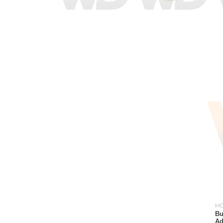
M
Bu
Ad