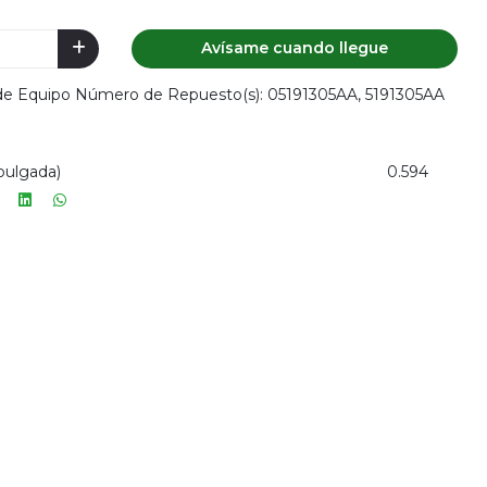
Avísame cuando llegue
 de Equipo Número de Repuesto(s): 05191305AA, 5191305AA
(pulgada)
0.594