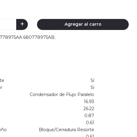
Agregar al carro
680778975AA 680778975AB.
te
Sí
r
Sí
Condensador de Flujo Paralelo
16.93
26.22
0.87
0.61
eño
Bloque/Cerradura Resorte
0.61