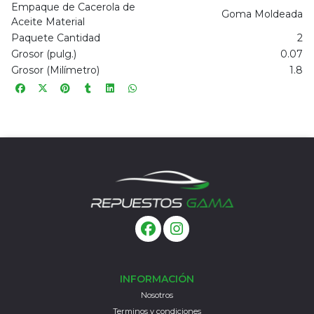
Empaque de Cacerola de
Goma Moldeada
Aceite Material
Paquete Cantidad
2
Grosor (pulg.)
0.07
Grosor (Milímetro)
1.8
INFORMACIÓN
Nosotros
Terminos y condiciones