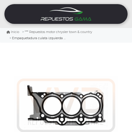
Inicio
Repuestos motor chrysler town & country
Empaquetadura culata izquierda chrysler town & country 3.6 2011/2016