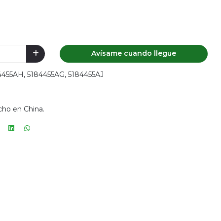
Avísame cuando llegue
84455AH, 5184455AG, 5184455AJ
cho en China.