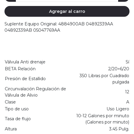
Agregar al carro
Suplente Equipo Original: 4884900AB 04892339AA
04892339AB 05047769AA
Válvula Anti drenaje
Sí
BETA Relación
2/20=6/20
350 Libras por Cuadrado
Presión de Estallido
pulgada
Circunvalación Regulación de
12
Válvula de Alivio
Clase
A
Tipo de uso
Uso Ligero
10-12 Galones por minuto
Tasa de flujo
(Galones por minuto)
Altura
3.45 Pulg.