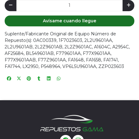
Avísame cuando llegue
Suplente/Fabricante Original de Equipo Número de
Repuesto(s): 0AC00339, 1F7023603, 2L2U9601AA,
2L2U9601AB, 2L2Z9601AB, 2L2Z9601AC, A1604C, A2954C,
AF25684, BL549601AB, F779601AA, F77X9601AA,
F77X9601AAB, F77Z9601AA, FA1648, FA1658, FA1741,
FA1744, LX2950, P548964, VP6L5U9601AA, ZZP023603