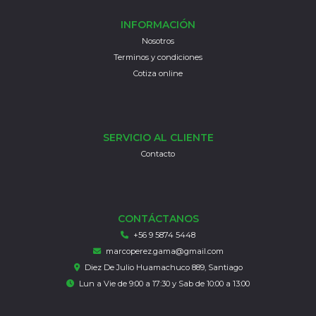
INFORMACIÓN
Nosotros
Terminos y condiciones
Cotiza online
SERVICIO AL CLIENTE
Contacto
CONTÁCTANOS
+56 9 5874 5448
marcoperez.gama@gmail.com
Diez De Julio Huamachuco 889, Santiago
Lun a Vie de 9:00 a 17:30 y Sab de 10:00 a 13:00