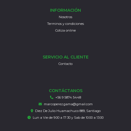
INFORMACIÓN
Nosotros
Terminos y condiciones
Cotiza online
SERVICIO AL CLIENTE
Contacto
CONTÁCTANOS
+56 9 5874 5448
marcoperez.gama@gmail.com
Diez De Julio Huamachuco 889, Santiago
Lun a Vie de 9:00 a 17:30 y Sab de 10:00 a 13:00