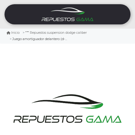
Inicio
Repuestos suspension dodge caliber
Juego amortiguador delantero (d-i) dodge caliber 2.0 2007/2012