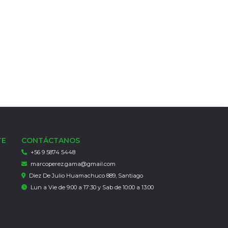
TE
CONTÁCTANOS
+56 9 5874 5448
marcoperez.gama@gmail.com
Diez De Julio Huamachuco 889, Santiago
Lun a Vie de 9:00 a 17:30 y Sab de 10:00 a 13:00