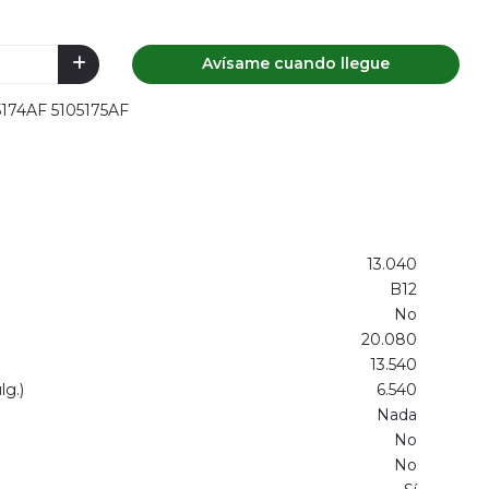
Avísame cuando llegue
05174AF 5105175AF
13.040
B12
No
20.080
13.540
g.)
6.540
Nada
No
No