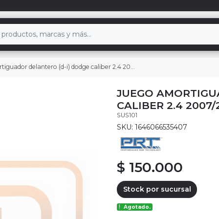
guador delantero (d-i) dodge caliber 2.4 2007/2012
JUEGO AMORTIGU
CALIBER 2.4 2007/
SUS101
SKU: 1646066535407
$ 150.000
Stock por sucursal
Agotado.