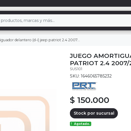
ador delantero (d-i) jeep patriot 2.4 2007/2017
JUEGO AMORTIGUA
PATRIOT 2.4 2007/
SUS101
SKU: 1646065785232
$ 150.000
Stock por sucursal
Agotado.