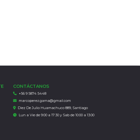
TE
CONTÁCTANOS
+56 9 5874 5448
marcoperez.gama@gmail.com
Diez De Julio Huamachuco 889, Santiago
Lun a Vie de 9:00 a 17:30 y Sab de 10:00 a 13:00