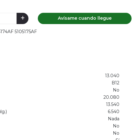
Avísame cuando llegue
05174AF 5105175AF
13.040
B12
No
20.080
13.540
g.)
6.540
Nada
No
No