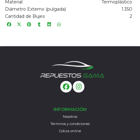
Material
Termoplástico
Diámetro Externo (pulgada)
1.350
Cantidad de Bujes
2
INFORMACIÓN
Nosotros
Terminos y condiciones
Cotiza online