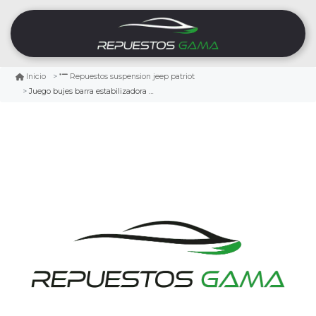
Inicio
Repuestos suspension jeep patriot
Juego bujes barra estabilizadora delantera jeep patriot 2.0 2007/2017