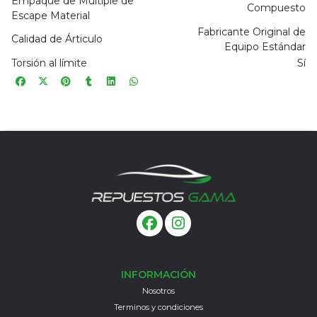
Empaque de Múltiple de
Compuesto
Escape Material
Fabricante Original de
Calidad de Árticulo
Equipo Estándar
Torsión al límite
Sí
INFORMACIÓN
Nosotros
Terminos y condiciones