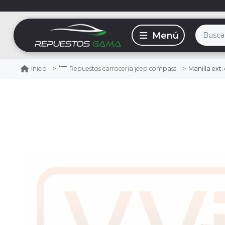
Manilla ext.
Inicio
Repuestos carroceria jeep compass