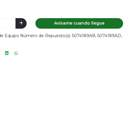
Avísame cuando llegue
l de Equipo Número de Repuesto(s): 5074189AB, 5074189AD,