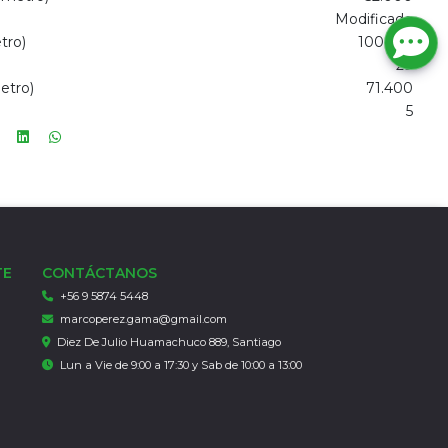
Modificado
tro)
100.100
29
etro)
71.400
5
TE
CONTÁCTANOS
+56 9 5874 5448
marcoperez.gama@gmail.com
Diez De Julio Huamachuco 889, Santiago
Lun a Vie de 9:00 a 17:30 y Sab de 10:00 a 13:00