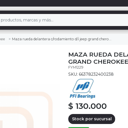
Maza rueda delantera c/rodamiento d/i jeep grand cherokee 4.7 2005/2010
kee
MAZA RUEDA DELA
GRAND CHEROKEE 
FYM1229
SKU: 66378232400238
$ 130.000
Stock por sucursal