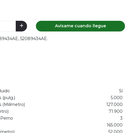
Avísame cuando llegue
2089434AE, 52089434AE.
luido
Sí
 (pulg.)
5.000
 (Milímetro)
127.000
etro)
71.900
 Perno
3
)
165.000
ímetro)
52.000