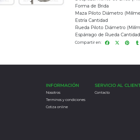
Forma de Brida
Maza Piloto Diámetro (Milíme
Estría Cantidad
Rueda Piloto Diámetro (Milím
Espárrago de Rueda Cantidad
Compartir en:
INFORMACIÓN
SERVICIO AL CLIEN
Nosotros
Contacto
Terminos y condiciones
Cotiza online