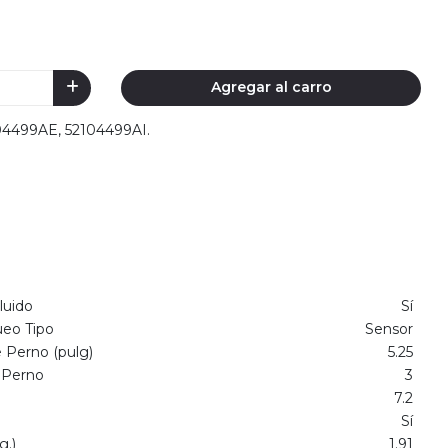
Agregar al carro
104499AE, 52104499AI.
luido
Sí
ueo Tipo
Sensor
 Perno (pulg)
5.25
 Perno
3
7.2
Sí
g.)
1.91