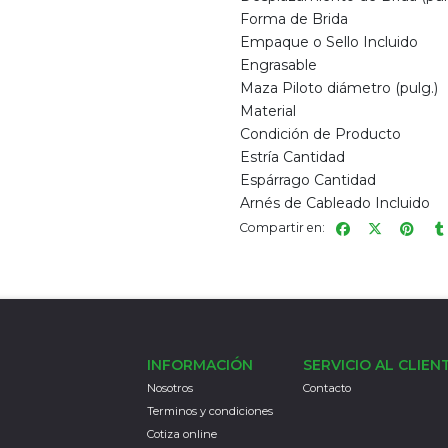
Forma de Brida
Empaque o Sello Incluido
Engrasable
Maza Piloto diámetro (pulg.)
Material
Condición de Producto
Estría Cantidad
Espárrago Cantidad
Arnés de Cableado Incluido
Compartir en:
INFORMACIÓN
SERVICIO AL CLIEN
Nosotros
Contacto
Terminos y condiciones
Cotiza online