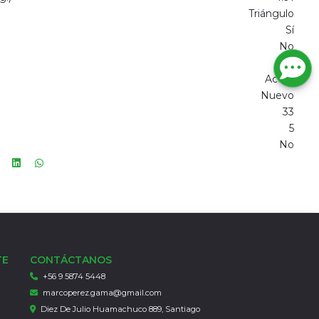
Triángulo
Sí
No
4.15
Acero
Nuevo
33
5
No
TE
CONTÁCTANOS
+56 9 5874 5448
marcoperez.gama@gmail.com
Diez De Julio Huamachuco 889, Santiago