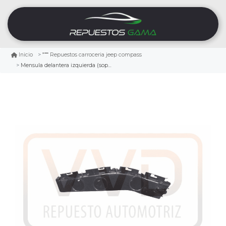
Inicio
Repuestos carroceria jeep compass
Mensula delantera izquierda (soporte parachoque) jeep compass 2.4 2011/2017