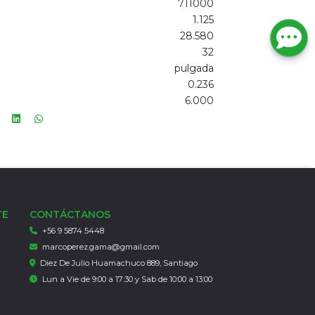
711000
1.125
28.580
32
pulgada
0.236
6.000
TE
CONTÁCTANOS
+56 9 5874 5448
marcoperez.gama@gmail.com
Diez De Julio Huamachuco 889, Santiago
Lun a Vie de 9:00 a 17:30 y Sab de 10:00 a 13:00