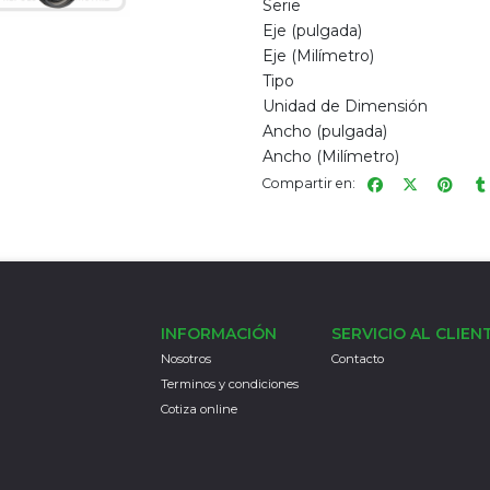
Serie
Eje (pulgada)
Eje (Milímetro)
Tipo
Unidad de Dimensión
Ancho (pulgada)
Ancho (Milímetro)
Compartir en:
INFORMACIÓN
SERVICIO AL CLIEN
Nosotros
Contacto
Terminos y condiciones
Cotiza online