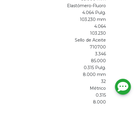
Elastómero-Fluoro
4.064 Pulg.
103.230 mm
4.064
103.230
Sello de Aceite
710700
3.346
85.000
0.315 Pulg.
8.000 mm
32
Métrico
0.315
8.000