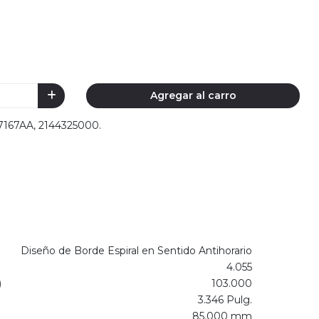
Agregar al carro
47167AA, 2144325000.
Diseño de Borde Espiral en Sentido Antihorario
4.055
)
103.000
3.346 Pulg.
85.000 mm