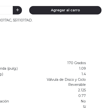
Agregar al carro
11017AC, 55111017AD.
170 Grados
ida (pulg.)
1.09
.)
1.4
Válvula de Disco y Ciclo
Reversible
2.125
0.77
lación
No
Sí