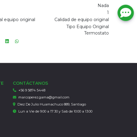
Nada
1
l equipo original
Calidad de equipo original
Tipo Equipo Original
Termostato
TE
CONTÁCTANOS
+56 9 5874 5448
marcoperez.gama@gmail.com
Diez De Julio Huamachuco 889, Santiago
Lun a Vie de 9:00 a 17:30 y Sab de 10:00 a 13:00