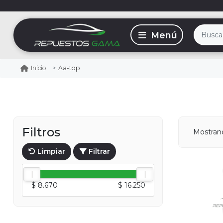
Aa-top
Inicio
Filtros
Mostra
Limpiar
Filtrar
$ 8.670
$ 16.250