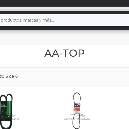
AA-TOP
ndo
6
de 6