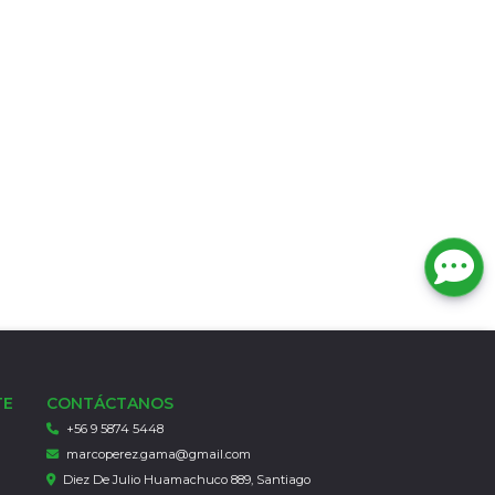
TE
CONTÁCTANOS
+56 9 5874 5448
marcoperez.gama@gmail.com
Diez De Julio Huamachuco 889, Santiago