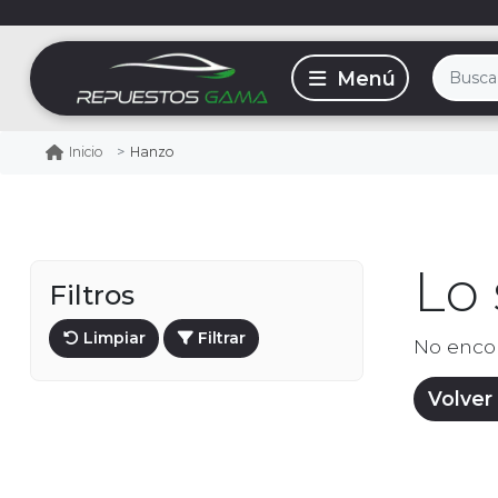
Hanzo
Inicio
Lo
Filtros
Limpiar
Filtrar
No enco
Volver 