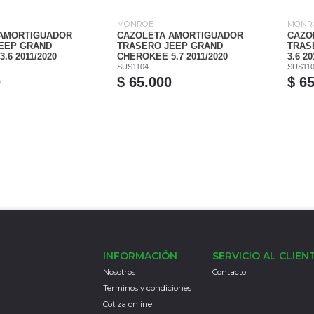
MONROE
MONR
 AMORTIGUADOR
CAZOLETA AMORTIGUADOR
CAZO
EEP GRAND
TRASERO JEEP GRAND
TRAS
.6 2011/2020
CHEROKEE 5.7 2011/2020
3.6 20
SUS1104
SUS11
0
$ 65.000
$ 6
INFORMACIÓN
SERVICIO AL CLIEN
Nosotros
Contacto
Terminos y condiciones
Cotiza online