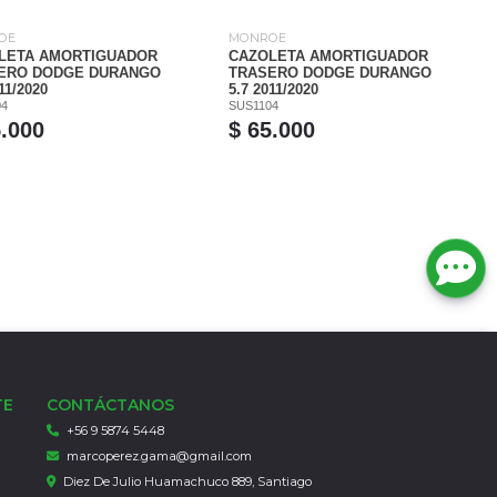
OE
MONROE
LETA AMORTIGUADOR
CAZOLETA AMORTIGUADOR
ERO DODGE DURANGO
TRASERO DODGE DURANGO
11/2020
5.7 2011/2020
04
SUS1104
5.000
$ 65.000
TE
CONTÁCTANOS
+56 9 5874 5448
marcoperez.gama@gmail.com
Diez De Julio Huamachuco 889, Santiago