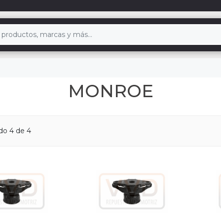
MONROE
ndo
4
de 4