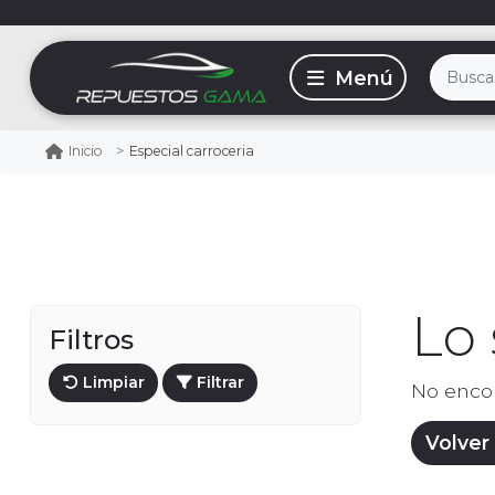
Especial carroceria
Inicio
Lo
Filtros
Limpiar
Filtrar
No enco
Volver 