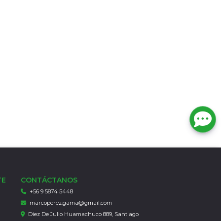
TE
CONTÁCTANOS
+56 9 5874 5448
marcoperez.gama@gmail.com
Diez De Julio Huamachuco 889, Santiago