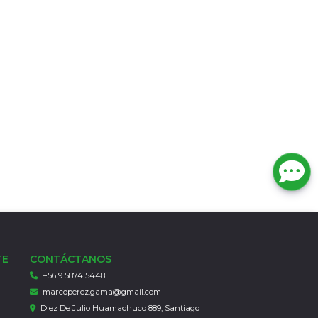
TE
CONTÁCTANOS
+56 9 5874 5448
marcoperez.gama@gmail.com
Diez De Julio Huamachuco 889, Santiago