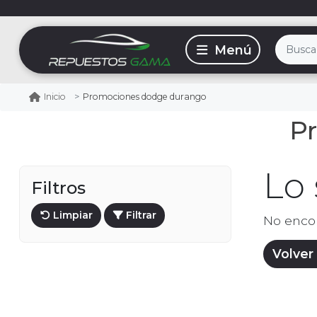
Promociones dodge durango
Inicio
P
Lo
Filtros
Limpiar
Filtrar
No enco
Volver 