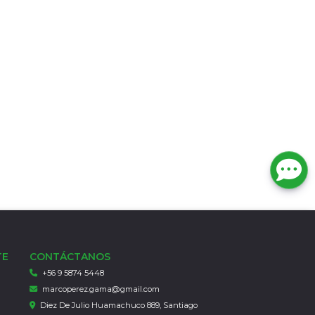
TE
CONTÁCTANOS
+56 9 5874 5448
marcoperez.gama@gmail.com
Diez De Julio Huamachuco 889, Santiago