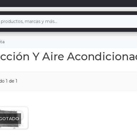
ota
acción Y Aire Acondicion
ndo
1
de 1
GOTADO