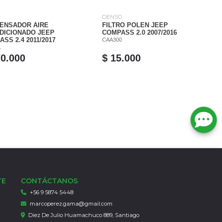
DENSO
ENSADOR AIRE
FILTRO POLEN JEEP
DICIONADO JEEP
COMPASS 2.0 2007/2016
SS 2.4 2011/2017
CAA300
1
70.000
$ 15.000
TE
CONTÁCTANOS
+56 9 5874 5448
marcoperez.gama@gmail.com
Diez De Julio Huamachuco 889, Santiago