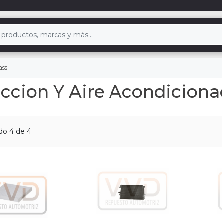
ass
accion Y Aire Acondicion
ndo
4
de 4