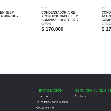
TYC
TYC
LEN JEEP
CONDENSADOR AIRE
COND
4 2007/2017
ACONDICIONADO JEEP
ACON
COMPASS 2.0 2011/2017
COMPA
CAA201
CAA20
0
$ 170.000
$ 1
INFORMACIÓN
SERVICIO AL CLIEN
Nosotros
Contacto
Terminos y condiciones
Cotiza online