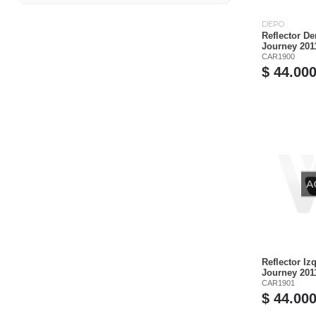
DEPO
Reflector D
Journey 201
CAR1900
$ 44.00
A
Reflector I
Journey 201
CAR1901
$ 44.00