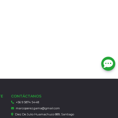
TE
CONTÁCTANOS
+56 9 5874 5448
marcoperez.gama@gmail.com
Diez De Julio Huamachuco 889, Santiago