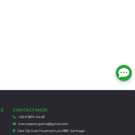
TE
CONTÁCTANOS
+56 9 5874 5448
marcoperez.gama@gmail.com
Diez De Julio Huamachuco 889, Santiago