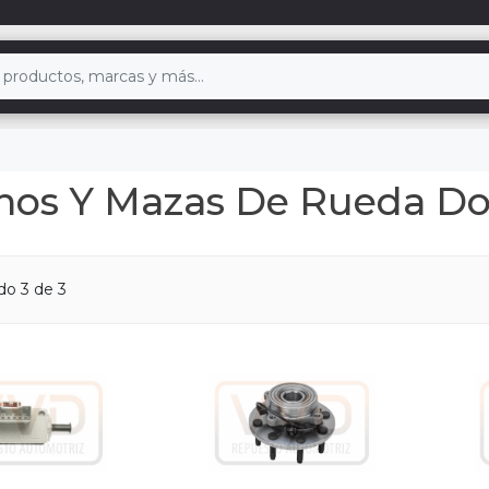
enos Y Mazas De Rueda D
ndo
3
de 3