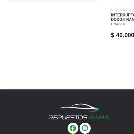
STANDARD 
INTERRUPT
DODGE RAM 
FYM2200
$ 40.00