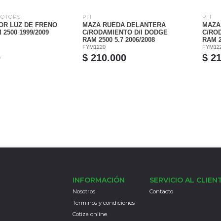
MOTORS
PFI
PFI
OR LUZ DE FRENO
MAZA RUEDA DELANTERA
MAZA
2500 1999/2009
C/RODAMIENTO D/I DODGE
C/RO
RAM 2500 5.7 2006/2008
RAM 2
FYM1220
FYM12
0
$ 210.000
$ 2
INFORMACIÓN
SERVICIO AL CLIEN
Nosotros
Contacto
Terminos y condiciones
Cotiza online