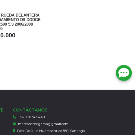
 RUEDA DELANTERA
DAMIENTO D/I DODGE
500 5.9 2006/2008
20
10.000
TE
CONTÁCTANOS
+56 9 5874 5448
marcoperez.gama@gmail.com
Diez De Julio Huamachuco 889, Santiago