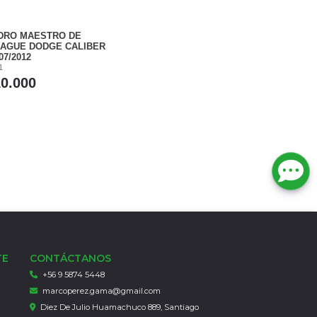
NDRO MAESTRO DE
AGUE DODGE CALIBER
07/2012
1
10.000
TE
CONTÁCTANOS
+56 9 5874 5448
marcoperez.gama@gmail.com
Diez De Julio Huamachuco 889, Santiago