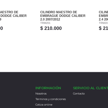
MAESTRO DE
CILINDRO MAESTRO DE
CILI
DODGE CALIBER
EMBRAGUE DODGE CALIBER
EMBR
9
2.0 2007/2012
2.4 20
TRM201
TRM20
00
$ 210.000
$ 2
INFORMACIÓN
SERVICIO AL CLIEN
Nosotros
Contacto
Terminos y condiciones
Cotiza online