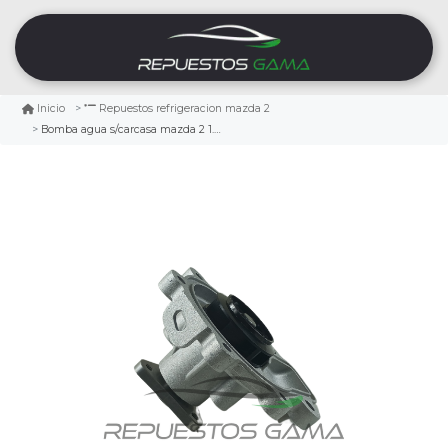
Inicio
Repuestos refrigeracion mazda 2
Bomba agua s/carcasa mazda 2 1.5 2014/2022