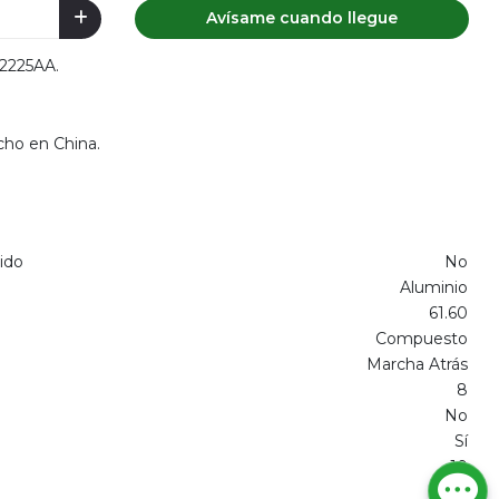
Avísame cuando llegue
92225AA.
cho en China.
ido
No
Aluminio
61.60
Compuesto
Marcha Atrás
8
No
Sí
10
Sí