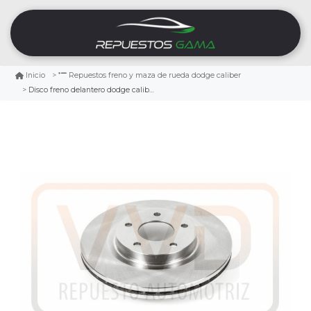
Inicio
Repuestos freno y maza de rueda dodge caliber
Disco freno delantero dodge caliber 2.4 2007/2012