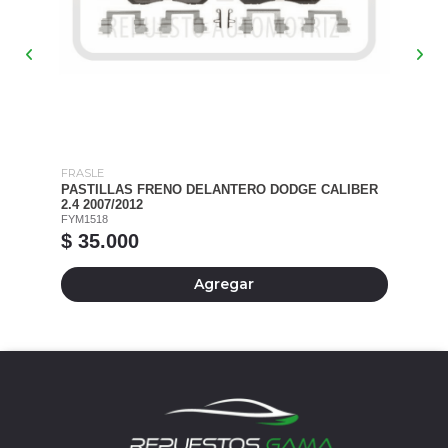
FRASLE
PFI
GE
PASTILLAS FRENO DELANTERO DODGE CALIBER
RO
2.4 2007/2012
CA
FYM1518
FY
$ 35.000
$
Agregar